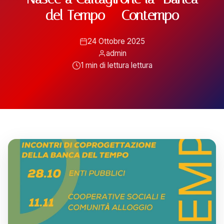
ATTIVITÀ
del Tempo – Contempo
📋 Attività e Progetti
24 Ottobre 2025
admin
🎓 Formazione
1 min di lettura lettura
SPAZIO
🏠 SPAZ.io NIVE
🤝 Complici
📰 Rassegna Stampa
PARTECIPA