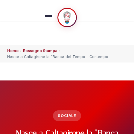
Home
›
Rassegna Stampa
›
ESPLORA
Nasce a Caltagirone la “Banca del Tempo – Contempo
🏠 Home
👥 Chi siamo
⚡ Che succede
SOCIALE
🗓️ Calendario
Nasce a Caltagirone la “Banca