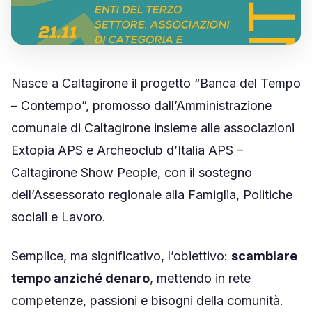
🤝 Diventa Socio
✋ Dai una mano
Nasce a Caltagirone il progetto “Banca del Tempo
❤️ Sostienici
– Contempo”, promosso dall’Amministrazione
comunale di Caltagirone insieme alle associazioni
INFO
Extopia APS e Archeoclub d’Italia APS –
📋 Trasparenza
Caltagirone Show People, con il sostegno
dell’Assessorato regionale alla Famiglia, Politiche
✉️ Contatti
sociali e Lavoro.
🔑 Area Soci
Semplice, ma significativo, l’obiettivo:
scambiare
tempo anziché denaro
, mettendo in rete
competenze, passioni e bisogni della comunità.