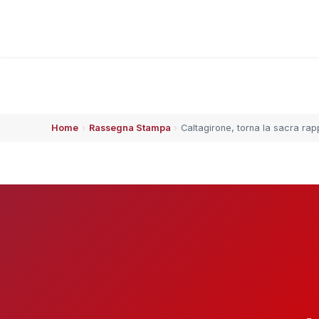
Home
›
Rassegna Stampa
›
Caltagirone, torna la sacra ra
ESPLORA
🏠 Home
👥 Chi siamo
⚡ Che succede
🗓️ Calendario