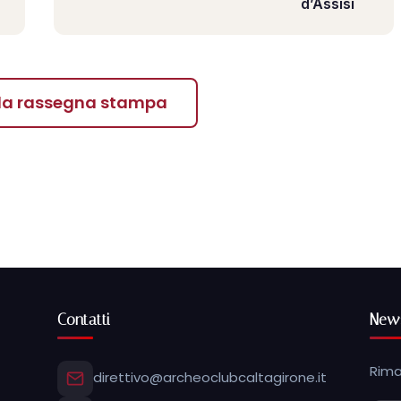
d’Assisi
 la rassegna stampa
Contatti
News
Rima
direttivo@archeoclubcaltagirone.it