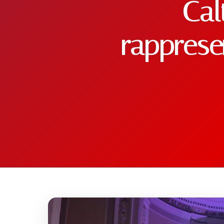
Cal
ATTIVITÀ
rapprese
📋 Attività e Progetti
🎓 Formazione
SPAZIO
🏠 SPAZ.io NIVE
🤝 Complici
📰 Rassegna Stampa