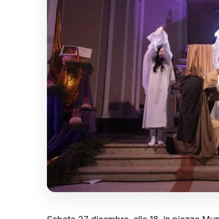
PARTECIPA
🤝 Diventa Socio
✋ Dai una mano
❤️ Sostienici
INFO
📋 Trasparenza
✉️ Contatti