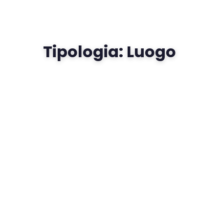
ATTIVITÀ
📋 Attività e Progetti
Tipologia:
Luogo
🎓 Formazione
SPAZIO
🏠 SPAZ.io NIVE
🤝 Complici
📰 Rassegna Stampa
PARTECIPA