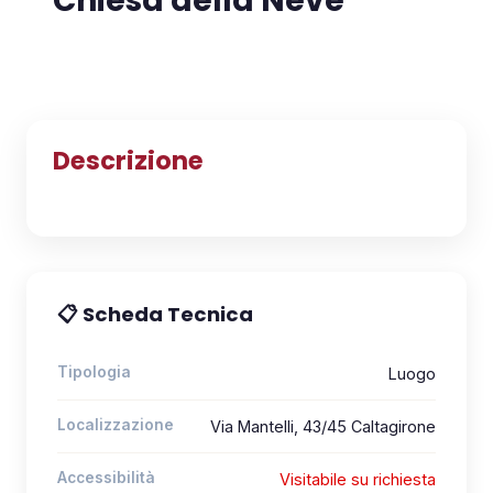
Chiesa della Neve
ATTIVITÀ
📍 Via Mantelli, 43/45 Caltagirone
📋 Attività e Progetti
🎓 Formazione
Descrizione
SPAZIO
🏠 SPAZ.io NIVE
📋 Scheda Tecnica
🤝 Complici
Tipologia
Luogo
📰 Rassegna Stampa
Localizzazione
Via Mantelli, 43/45 Caltagirone
PARTECIPA
Accessibilità
Visitabile su richiesta