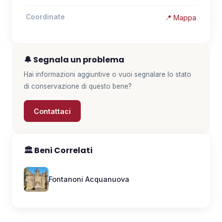
🤝 Diventa Socio
Coordinate
📍 Mappa
✋ Dai una mano
🔔 Segnala un problema
❤️ Sostienici
Hai informazioni aggiuntive o vuoi segnalare lo stato
di conservazione di questo bene?
INFO
Contattaci
📋 Trasparenza
✉️ Contatti
🏛️ Beni Correlati
🔑 Area Soci
Fontanoni Acquanuova