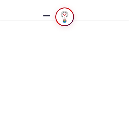
ESPLORA
🏠 Home
👥 Chi siamo
⚡ Che succede
🗓️ Calendario