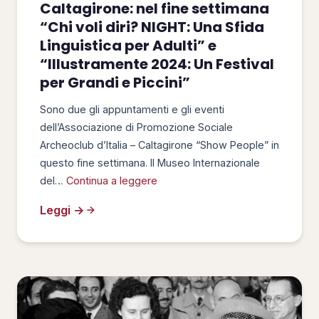
Caltagirone: nel fine settimana
“Chi voli diri? NIGHT: Una Sfida
Linguistica per Adulti” e
“Illustramente 2024: Un Festival
per Grandi e Piccini”
Sono due gli appuntamenti e gli eventi
dell’Associazione di Promozione Sociale
Archeoclub d’Italia – Caltagirone “Show People” in
questo fine settimana. Il Museo Internazionale
del…
Continua a leggere
Leggi →