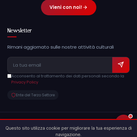
Vieni con noi!
Newsletter
Rimani aggiornato sulle nostre attività culturali
Acconsento al trattamento dei dati personali secondo la
Privacy Policy
Ente del Terzo Settore
💬
© 2026 Archeoclub d'Italia APS - Caltagirone "Show
Questo sito utilizza cookie per migliorare la tua esperienza di
People'. Tutti i diritti riservati.
navigazione.
made with