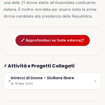
🤝 Diventa Socio
una delle 21 donne elette all'Assemblea costituente
italiana. È inoltre ricordata per essere stata la prima
✋ Dai una mano
donna candidata alla presidenza della Repubblica.
❤️ Sostienici
🔗 Approfondisci su fonte esterna
INFO
📋 Trasparenza
⚡ Attività e Progetti Collegati
✉️ Contatti
Intrecci di Donne – Siciliane libere
⚡
🔑 Area Soci
📅 16 Mar 2024