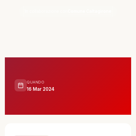
ATTIVITÀ
Comune Caltagirone
In collaborazione con
📋 Attività e Progetti
🎓 Formazione
SPAZIO
🏠 SPAZ.io NIVE
QUANDO
🤝 Complici
16 Mar 2024
📰 Rassegna Stampa
PARTECIPA