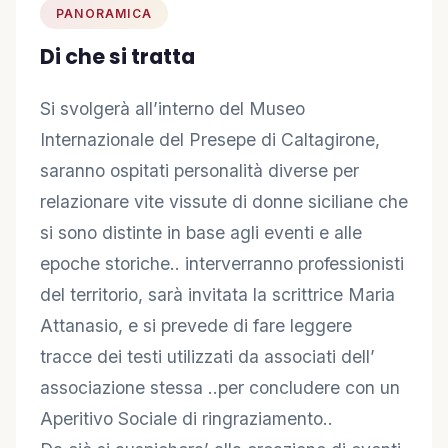
🤝 Diventa Socio
PANORAMICA
Di che si tratta
✋ Dai una mano
Si svolgerà all’interno del Museo
❤️ Sostienici
Internazionale del Presepe di Caltagirone,
saranno ospitati personalità diverse per
INFO
relazionare vite vissute di donne siciliane che
📋 Trasparenza
si sono distinte in base agli eventi e alle
epoche storiche.. interverranno professionisti
✉️ Contatti
del territorio, sarà invitata la scrittrice Maria
Attanasio, e si prevede di fare leggere
🔑 Area Soci
tracce dei testi utilizzati da associati dell’
associazione stessa ..per concludere con un
Aperitivo Sociale di ringraziamento..