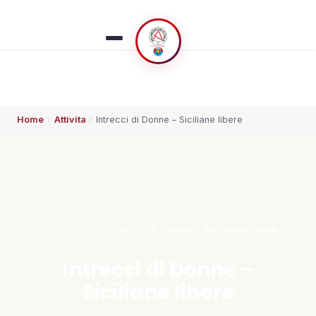
Home
›
Attivita
›
Intrecci di Donne – Siciliane libere
ESPLORA
🏠 Home
👥 Chi siamo
Home
/
Attività
/
Intrecci di Donne – Siciliane libere
⚡ Che succede
Intrecci di Donne –
Siciliane libere
🗓️ Calendario