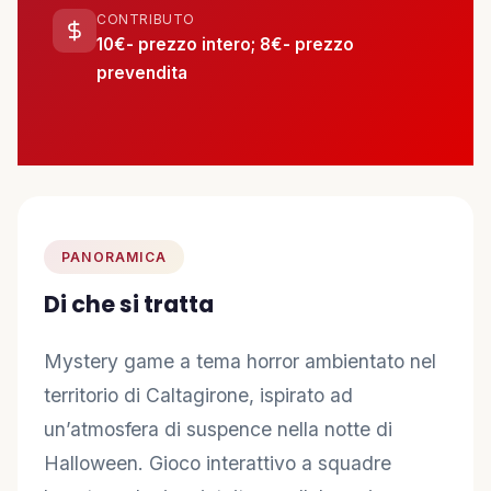
🤝 Diventa Socio
CONTRIBUTO
10€- prezzo intero; 8€- prezzo
✋ Dai una mano
prevendita
❤️ Sostienici
INFO
📋 Trasparenza
PANORAMICA
Di che si tratta
✉️ Contatti
Mystery game a tema horror ambientato nel
🔑 Area Soci
territorio di Caltagirone, ispirato ad
un’atmosfera di suspence nella notte di
Halloween. Gioco interattivo a squadre