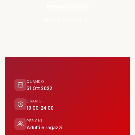
ATTIVITÀ
🟢
Organizzato da noi
📋 Attività e Progetti
Parco Rurale Schifaldi
🎓 Formazione
SPAZIO
🏠 SPAZ.io NIVE
QUANDO
🤝 Complici
31 Ott 2022
ORARIO
📰 Rassegna Stampa
19:00-24:00
PER CHI
PARTECIPA
Adulti e ragazzi