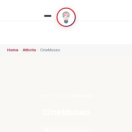
Home
›
Attivita
›
CineMuseo
ESPLORA
🏠 Home
👥 Chi siamo
Home
/
Attività
/
CineMuseo
⚡ Che succede
CineMuseo
🗓️ Calendario
🟢
Organizzato da noi