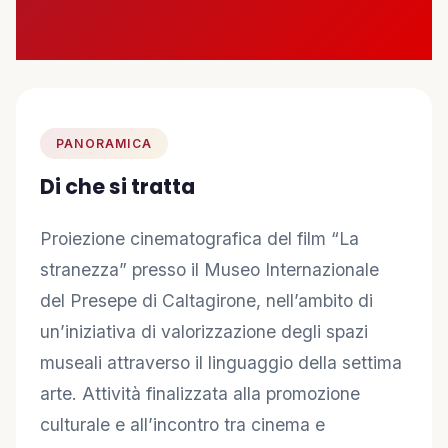
🤝 Diventa Socio
✋ Dai una mano
❤️ Sostienici
PANORAMICA
Di che si tratta
INFO
📋 Trasparenza
Proiezione cinematografica del film “La
stranezza” presso il Museo Internazionale
✉️ Contatti
del Presepe di Caltagirone, nell’ambito di
un’iniziativa di valorizzazione degli spazi
🔑 Area Soci
museali attraverso il linguaggio della settima
arte. Attività finalizzata alla promozione
culturale e all’incontro tra cinema e