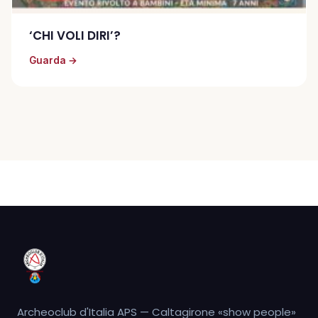
‘CHI VOLI DIRI’?
Guarda →
Archeoclub d'Italia APS — Caltagirone «show people»