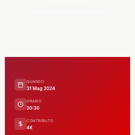
ATTIVITÀ
Museo Internazionale del Presepe
📋 Attività e Progetti
🎓 Formazione
SPAZIO
🏠 SPAZ.io NIVE
QUANDO
🤝 Complici
31 Mag 2024
ORARIO
📰 Rassegna Stampa
20:30
CONTRIBUTO
PARTECIPA
4€