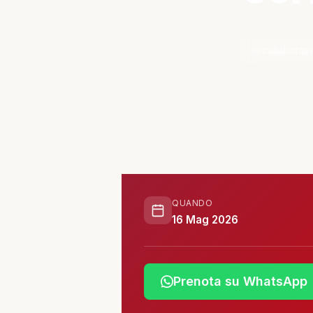
ATTIVITÀ
In collaboraz
📋 Attività e Progetti
🎓 Formazione
SPAZIO
🏠 SPAZ.io NIVE
QUANDO
16 Mag 2026
🤝 Complici
Prenota su WhatsApp
📰 Rassegna Stampa