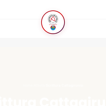
Home
/
Attività
/
Scrittura Cattagirunisi
ittura Cattagiru