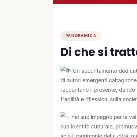
PARTECIPA
🤝 Diventa Socio
PANORAMICA
✋ Dai una mano
Di che si trat
❤️ Sostienici
Un appuntamento dedicato a
di autori emergenti caltagirone
INFO
raccontano il presente, dando 
📋 Trasparenza
fragilità e riflessioni sulla so
nel suo impegno per la valo
✉️ Contatti
sua identità culturale, promuo
solo il patrimonio della città, 