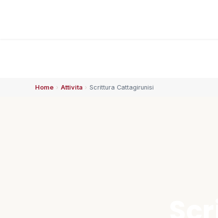
Home
›
Attivita
›
Scrittura Cattagirunisi
ESPLORA
🏠 Home
👥 Chi siamo
⚡ Che succede
Scr
🗓️ Calendario