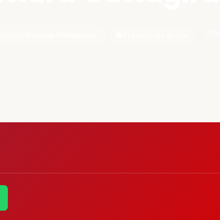
Pa
Comune Caltagirone
ione con
🟢
Organizzato da noi