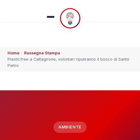
Home
›
Rassegna Stampa
›
ESPLORA
Plasticfree a Caltagirone, volontari ripuliranno il bosco di Santo
Pietro
🏠 Home
👥 Chi siamo
⚡ Che succede
🗓️ Calendario
AMBIENTE