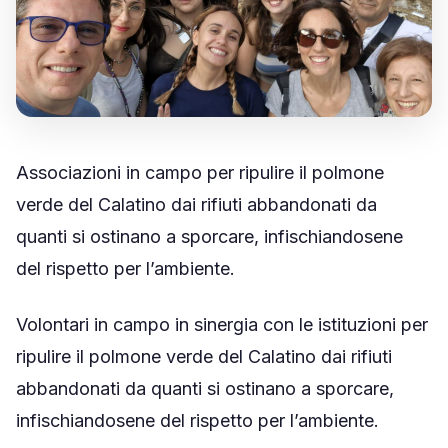
🤝 Diventa Socio
✋ Dai una mano
❤️ Sostienici
Associazioni in campo per ripulire il polmone
INFO
verde del Calatino dai rifiuti abbandonati da
📋 Trasparenza
quanti si ostinano a sporcare, infischiandosene
del rispetto per l’ambiente.
✉️ Contatti
Volontari in campo in sinergia con le istituzioni per
🔑 Area Soci
ripulire il polmone verde del Calatino dai rifiuti
abbandonati da quanti si ostinano a sporcare,
infischiandosene del rispetto per l’ambiente.