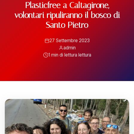
Plasticfree a Caltagirone,
ATTIVITÀ
volontari ripuliranno il bosco di
📋 Attività e Progetti
Santo Pietro
🎓 Formazione
27 Settembre 2023
admin
1 min di lettura lettura
SPAZIO
🏠 SPAZ.io NIVE
🤝 Complici
📰 Rassegna Stampa
PARTECIPA