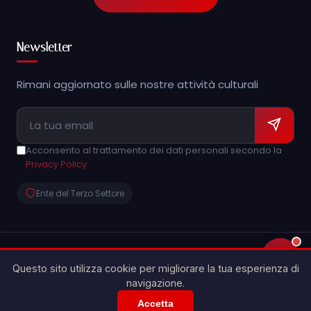
Newsletter
Rimani aggiornato sulle nostre attività culturali
Acconsento al trattamento dei dati personali secondo la
Privacy Policy
Ente del Terzo Settore
💬
© 2026 Archeoclub d'Italia APS - Caltagirone "Show
Questo sito utilizza cookie per migliorare la tua esperienza di
People'. Tutti i diritti riservati.
navigazione.
made with
Privacy Policy
Accetta