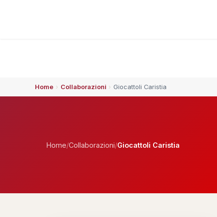
Home
›
Collaborazioni
›
Giocattoli Caristia
ESPLORA
🏠 Home
👥 Chi siamo
Home
/
Collaborazioni
/
Giocattoli Caristia
⚡ Che succede
🗓️ Calendario