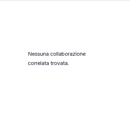
PARTECIPA
🤝 Diventa Socio
✋ Dai una mano
Nessuna collaborazione
❤️ Sostienici
correlata trovata.
INFO
📋 Trasparenza
✉️ Contatti