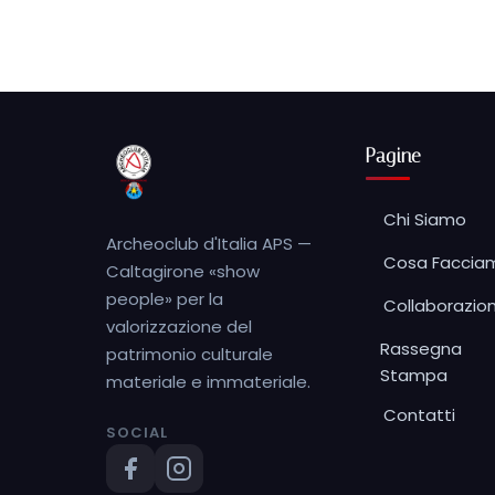
🔑 Area Soci
Pagine
Chi Siamo
Archeoclub d'Italia APS —
Cosa Faccia
Caltagirone «show
people» per la
Collaborazion
valorizzazione del
Rassegna
patrimonio culturale
Stampa
materiale e immateriale.
Contatti
SOCIAL