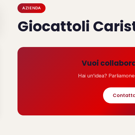
AZIENDA
Giocattoli Caris
Vuoi collabor
Hai un'idea? Parliamone
Contatta