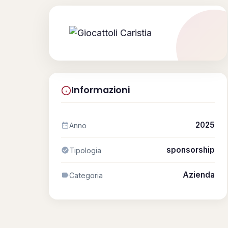
ATTIVITÀ
📋 Attività e Progetti
🎓 Formazione
Informazioni
SPAZIO
2025
Anno
🏠 SPAZ.io NIVE
sponsorship
Tipologia
🤝 Complici
Azienda
Categoria
📰 Rassegna Stampa