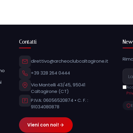
Contatti
News
Rima
direttivo@archeoclubcaltagirone.it
mo
+39 328 264 0444
i
Via Mantelli 43/45, 95041
Acc
Caltagirone (CT)
Pri
P.IVA: 06056520874 • C. F. :
E
91034080878
Vieni con noi!