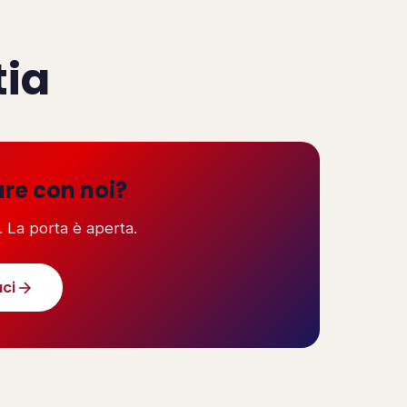
tia
are con noi?
. La porta è aperta.
ci