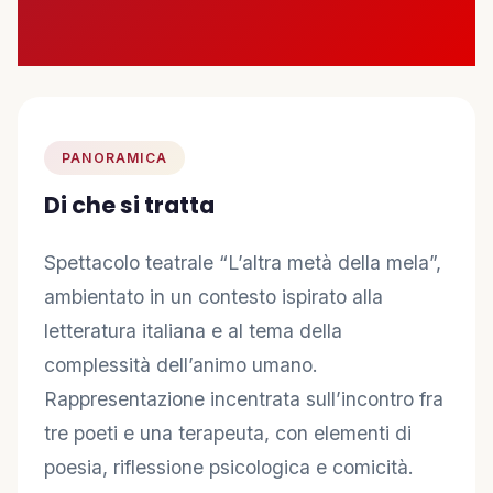
🤝 Diventa Socio
✋ Dai una mano
❤️ Sostienici
PANORAMICA
Di che si tratta
INFO
📋 Trasparenza
Spettacolo teatrale “L’altra metà della mela”,
ambientato in un contesto ispirato alla
✉️ Contatti
letteratura italiana e al tema della
complessità dell’animo umano.
🔑 Area Soci
Rappresentazione incentrata sull’incontro fra
tre poeti e una terapeuta, con elementi di
poesia, riflessione psicologica e comicità.