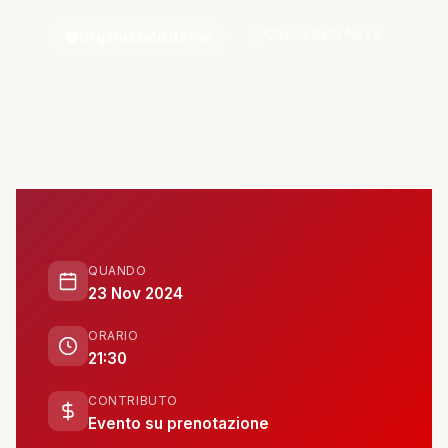
ATTIVITÀ
Chiesa della Neve
🟢
Organizzato da noi
📋 Attività e Progetti
🎓 Formazione
SPAZIO
🏠 SPAZ.io NIVE
QUANDO
🤝 Complici
23 Nov 2024
ORARIO
📰 Rassegna Stampa
21:30
CONTRIBUTO
PARTECIPA
Evento su prenotazione