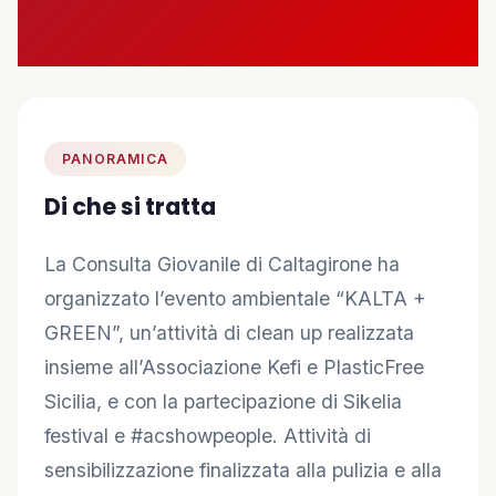
🤝 Diventa Socio
✋ Dai una mano
❤️ Sostienici
PANORAMICA
Di che si tratta
INFO
📋 Trasparenza
La Consulta Giovanile di Caltagirone ha
organizzato l’evento ambientale “KALTA +
✉️ Contatti
GREEN”, un’attività di clean up realizzata
insieme all’Associazione Kefi e PlasticFree
🔑 Area Soci
Sicilia, e con la partecipazione di Sikelia
festival e #acshowpeople. Attività di
sensibilizzazione finalizzata alla pulizia e alla