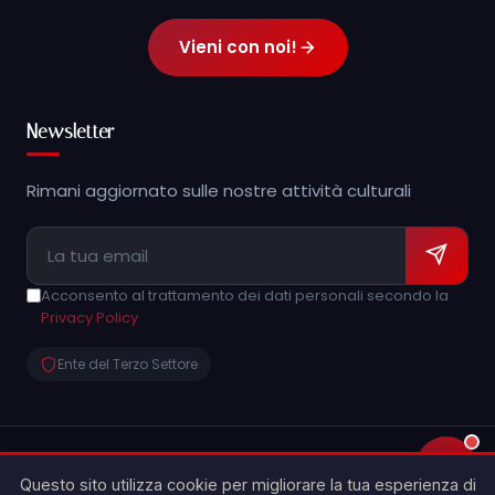
Vieni con noi!
Newsletter
Rimani aggiornato sulle nostre attività culturali
Acconsento al trattamento dei dati personali secondo la
Privacy Policy
Ente del Terzo Settore
💬
© 2026 Archeoclub d'Italia APS - Caltagirone "Show
Questo sito utilizza cookie per migliorare la tua esperienza di
People'. Tutti i diritti riservati.