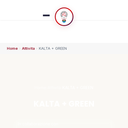
Home
›
Attivita
›
KALTA + GREEN
ESPLORA
🏠 Home
👥 Chi siamo
Home
/
Attività
/
KALTA + GREEN
⚡ Che succede
KALTA + GREEN
🗓️ Calendario
In collaborazione con