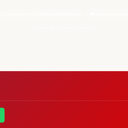
Comune Caltagirone
n collaborazione con
🟢
Organizzato da n
Convento frati minori cappuccini