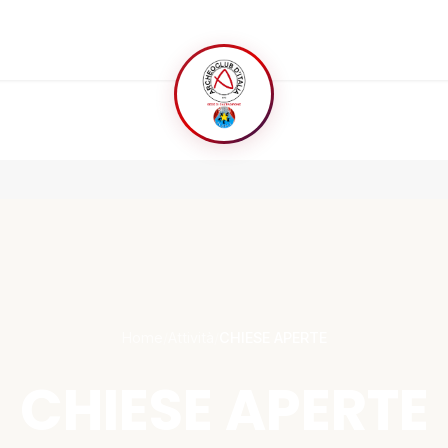
Home
/
Attività
/
CHIESE APERTE
CHIESE APERTE