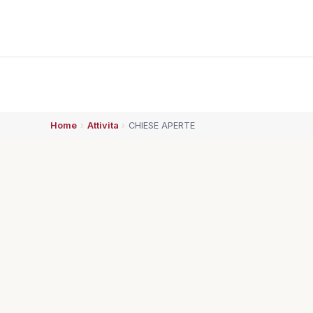
Home
›
Attivita
›
CHIESE APERTE
ESPLORA
🏠 Home
👥 Chi siamo
⚡ Che succede
🗓️ Calendario