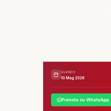
ATTIVITÀ
I
📋 Attività e Progetti
🎓 Formazione
SPAZIO
🏠 SPAZ.io NIVE
QUANDO
10 Mag 2026
🤝 Complici
Prenota su WhatsApp
📰 Rassegna Stampa