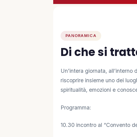
PARTECIPA
🤝 Diventa Socio
PANORAMICA
✋ Dai una mano
Di che si trat
❤️ Sostienici
Un’intera giornata, all’interno
riscoprire insieme uno dei luoghi
INFO
spiritualità, emozioni e conos
📋 Trasparenza
Programma:
✉️ Contatti
10.30 incontro al “Convento de