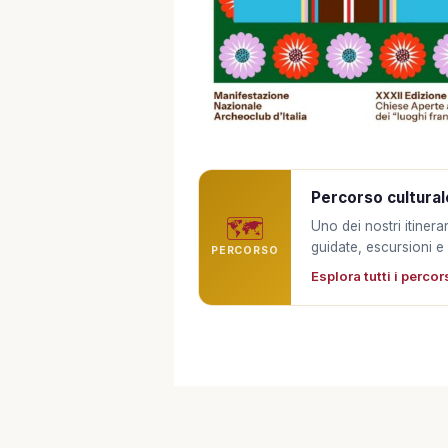
Percorso cultural
🗺️
Uno dei nostri itinerari
guidate, escursioni e
PERCORSO
Esplora tutti i percor