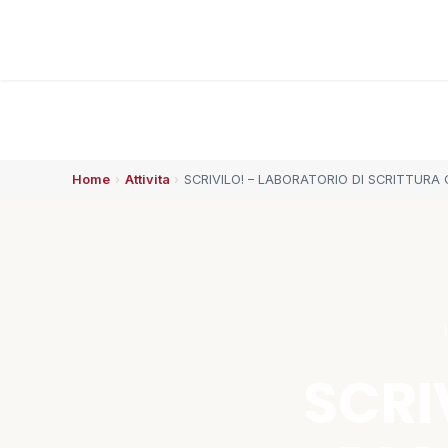
Home
›
Attivita
›
SCRIVILO! – LABORATORIO DI SCRITTURA
ESPLORA
🏠 Home
👥 Chi siamo
⚡ Che succede
SCRI
🗓️ Calendario