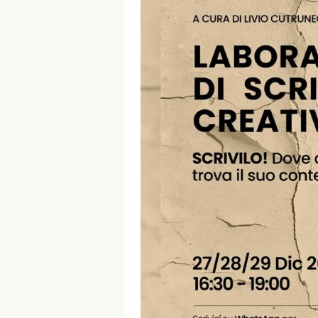
🔑 Area Soci