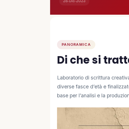
28 Dic 2023
PARTECIPA
🤝 Diventa Socio
✋ Dai una mano
PANORAMICA
Di che si trat
❤️ Sostienici
Laboratorio di scrittura creativa
INFO
diverse fasce d’età e finalizzat
📋 Trasparenza
base per l’analisi e la produzion
✉️ Contatti