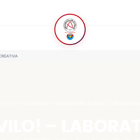
 CREATIVA
Home
/
Attività
/
SCRIVILO! – LABORATORIO DI SCRITTURA CREATIV
VILO! – LABORA