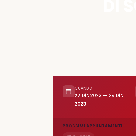
DI 
ATTIVITÀ
📋 Attività e Progetti
🎓 Formazione
SPAZIO
🏠 SPAZ.io NIVE
QUANDO
27 Dic 2023 — 29 Dic
🤝 Complici
2023
📰 Rassegna Stampa
PROSSIMI APPUNTAMENTI