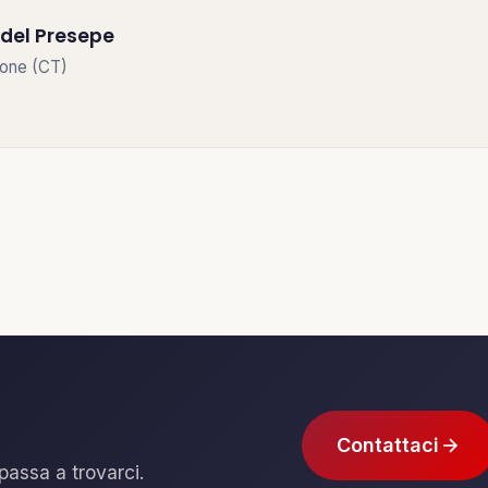
del Presepe
irone (CT)
Contattaci
passa a trovarci.