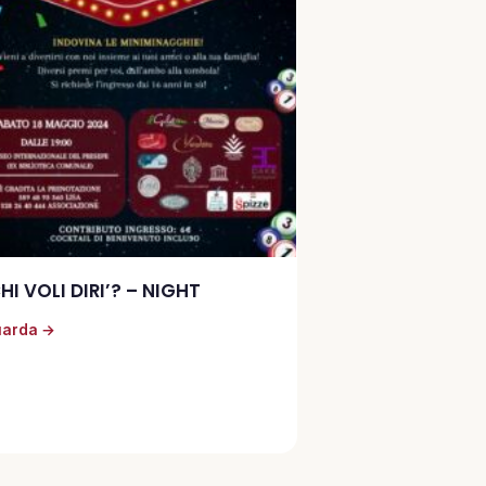
HI VOLI DIRI’? – NIGHT
arda →