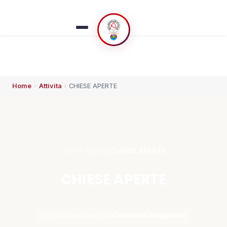
Home
›
Attivita
›
CHIESE APERTE
ESPLORA
🏠 Home
👥 Chi siamo
Home
/
Attività
/
CHIESE APERTE
CHIESE APERTE
⚡ Che succede
🗓️ Calendario
Comune Caltagirone
In collaborazione con