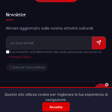
Newsletter
Rimani aggiornato sulle nostre attività culturali
Acconsento al trattamento dei dati personali secondo la
Privacy Policy
Ente del Terzo Settore
💬
© 2026 Archeoclub d'Italia APS - Caltagirone "Show
Questo sito utilizza cookie per migliorare la tua esperienza di
People'. Tutti i diritti riservati.
navigazione.
made with
Privacy Policy
Accetta