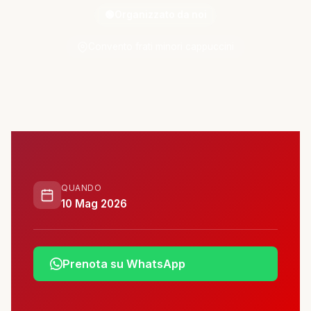
ATTIVITÀ
🟢
Organizzato da noi
📋 Attività e Progetti
Convento frati minori cappuccini
🎓 Formazione
SPAZIO
🏠 SPAZ.io NIVE
QUANDO
🤝 Complici
10 Mag 2026
📰 Rassegna Stampa
Prenota su WhatsApp
PARTECIPA