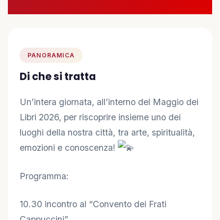
🤝 Diventa Socio
✋ Dai una mano
PANORAMICA
❤️ Sostienici
Di che si tratta
INFO
Un’intera giornata, all’interno del Maggio dei
📋 Trasparenza
Libri 2026, per riscoprire insieme uno dei
luoghi della nostra città, tra arte, spiritualità,
✉️ Contatti
emozioni e conoscenza!
🔑 Area Soci
Programma:
10.30 incontro al “Convento dei Frati
Cappuccini”